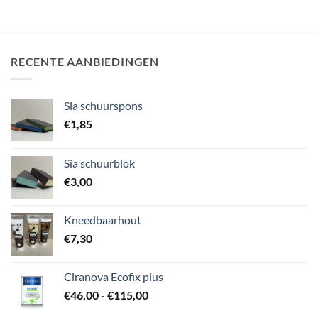
meerdere
variaties.
Deze
optie
RECENTE AANBIEDINGEN
kan
gekozen
worden
Sia schuurspons
op
€
1,85
de
productpagina
Sia schuurblok
€
3,00
Kneedbaarhout
€
7,30
Ciranova Ecofix plus
Prijsklasse:
€
46,00
-
€
115,00
€46,00