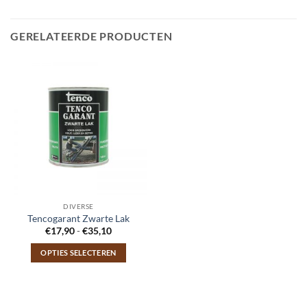
GERELATEERDE PRODUCTEN
DIVERSE
Tencogarant Zwarte Lak
Prijsklasse:
€
17,90
-
€
35,10
€17,90
tot
OPTIES SELECTEREN
€35,10
Dit
product
heeft