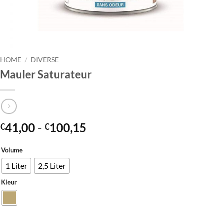
HOME
/
DIVERSE
Mauler Saturateur
Prijsklasse:
41,00
-
100,15
€
€
€41,00
tot
Volume
€100,15
1 Liter
2,5 Liter
Kleur