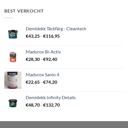
tot
€115,00
BEST VERKOCHT
Demidekk Täckfärg - Cleantech
Prijsklasse:
€
43,25
-
€
116,95
€43,25
tot
Madurox Bi-Activ
€116,95
Prijsklasse:
€
28,30
-
€
92,40
€28,30
tot
Madurox Sanio 4
€92,40
Prijsklasse:
€
22,65
-
€
74,20
€22,65
tot
Demidekk Infinity Details
€74,20
Prijsklasse:
€
48,70
-
€
132,70
€48,70
tot
€132,70