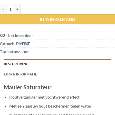
Mauler Saturateur aantal
IN WINKELMAND
SKU:
Niet beschikbaar
Categorie:
DIVERSE
Tag:
houtverzadiger
BESCHRIJVING
EXTRA INFORMATIE
Mauler Saturateur
Houtverzadiger met vochtwerend effect
Met één laag uw hout beschermen tegen water
Niet geschikt voor thermowood behandeld hout