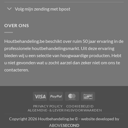
Volg mijn zending met bpost
OVER ONS
Houtbehandeling.be beschikt over ruim 50 jaar ervaring in de
professionele houtbehandelingsmarkt. Uit deze ervaring
bieden wij u een selectie van hoogwaardige producten. Hebt
u niet gevonden wat u zocht aarzel dan zeker niet om ons te
contacteren.
Visa
PayPal
MasterCard
Bancontact
PRIVACY POLICY
COOKIEBELEID
ALGEMENE- & LEVERINGSVOORWAARDEN
Copyright 2026 Houtbehandeling.be © - website developed by
ABOVE
SECOND